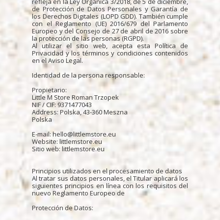
refleja en la Ley Orgánica 3/2018, de 5 de diciembre,
de Protección de Datos Personales y Garantía de
los Derechos Digitales (LOPD GDD). También cumple
con el Reglamento (UE) 2016/679 del Parlamento
Europeo y del Consejo de 27 de abril de 2016 sobre
la protección de las personas (RGPD).
Al utilizar el sitio web, acepta esta Política de
Privacidad y los términos y condiciones contenidos
en el Aviso Legal.
Identidad de la persona responsable:
Propietario:
Little M Store Roman Trzopek
NIF / CIF: 9371477043
Address: Polska, 43-360 Meszna
Polska
E-mail: hello@littlemstore.eu
Website: littlemstore.eu
Sitio web: littlemstore.eu
Principios utilizados en el procesamiento de datos
Al tratar sus datos personales, el Titular aplicará los
siguientes principios en línea con los requisitos del
nuevo Reglamento Europeo de
Protección de Datos: