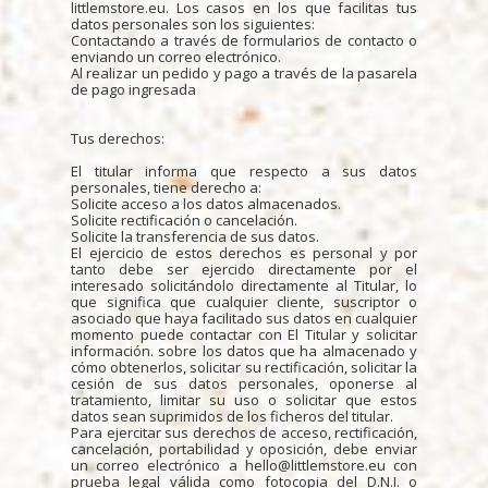
littlemstore.eu. Los casos en los que facilitas tus
datos personales son los siguientes:
Contactando a través de formularios de contacto o
enviando un correo electrónico.
Al realizar un pedido y pago a través de la pasarela
de pago ingresada
Tus derechos:
El titular informa que respecto a sus datos
personales, tiene derecho a:
Solicite acceso a los datos almacenados.
Solicite rectificación o cancelación.
Solicite la transferencia de sus datos.
El ejercicio de estos derechos es personal y por
tanto debe ser ejercido directamente por el
interesado solicitándolo directamente al Titular, lo
que significa que cualquier cliente, suscriptor o
asociado que haya facilitado sus datos en cualquier
momento puede contactar con El Titular y solicitar
información. sobre los datos que ha almacenado y
cómo obtenerlos, solicitar su rectificación, solicitar la
cesión de sus datos personales, oponerse al
tratamiento, limitar su uso o solicitar que estos
datos sean suprimidos de los ficheros del titular.
Para ejercitar sus derechos de acceso, rectificación,
cancelación, portabilidad y oposición, debe enviar
un correo electrónico a hello@littlemstore.eu con
prueba legal válida como fotocopia del D.N.I. o