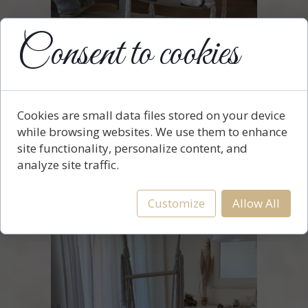
Consent to cookies
Cookies are small data files stored on your device
while browsing websites. We use them to enhance
Balançoire petite 3en1 -
à partir du moment où
site functionality, personalize content, and
l'enfant est assis tout seul jusqu'à ce qu'il
analyze site traffic.
atteigne un poids de 50 kg.
Customize
Allow All