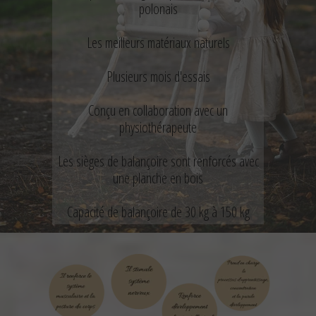
polonais
Les meilleurs matériaux naturels
Plusieurs mois d'essais
Conçu en collaboration avec un
physiothérapeute
Les sièges de balançoire sont renforcés avec
une planche en bois
Capacité de balançoire de 30 kg à 150 kg