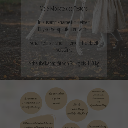
Viele Monate des Testens
In Zusammenarbeit mit einem
Physiotherapeuten entwickelt
Schaukelsitze sind mit einem Holzbrett
verstärkt
Schaukelkapazität von 30 kg bis 150 kg